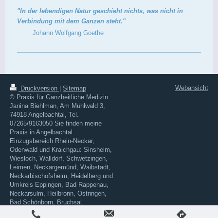
"In der lebendigen Natur geschieht nichts, was nicht in
Verbindung mit dem Ganzen steht."
Johann Wolfgang Goethe
Webansicht
Druckversion
|
Sitemap
© Praxis für Ganzheitliche Medizin
Janina Biehlman, Am Mühlwald 3,
74918 Angelbachtal, Tel.
07265/9163050 Sie finden meine
Praxis in Angelbachtal.
Einzugsbereich Rhein-Neckar,
Odenwald und Kraichgau: Sinsheim,
Wiesloch, Walldorf, Schwetzingen,
Leimen, Neckargemünd, Waibstadt,
Neckarbischofsheim, Heidelberg und
Umkreis Eppingen, Bad Rappenau,
Neckarsulm, Heilbronn, Östringen,
Bad Schönborn, Bruchsal.